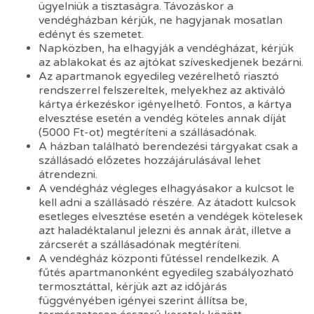
ügyelniük a tisztaságra. Távozáskor a
vendégházban kérjük, ne hagyjanak mosatlan
edényt és szemetet.
Napközben, ha elhagyják a vendégházat, kérjük
az ablakokat és az ajtókat szíveskedjenek bezárni.
Az apartmanok egyedileg vezérelhető riasztó
rendszerrel felszereltek, melyekhez az aktiváló
kártya érkezéskor igényelhető. Fontos, a kártya
elvesztése esetén a vendég köteles annak díját
(5000 Ft-ot) megtéríteni a szállásadónak.
A házban található berendezési tárgyakat csak a
szállásadó előzetes hozzájárulásával lehet
átrendezni.
A vendégház végleges elhagyásakor a kulcsot le
kell adni a szállásadó részére. Az átadott kulcsok
esetleges elvesztése esetén a vendégek kötelesek
azt haladéktalanul jelezni és annak árát, illetve a
zárcserét a szállásadónak megtéríteni.
A vendégház központi fűtéssel rendelkezik. A
fűtés apartmanonként egyedileg szabályozható
termosztáttal, kérjük azt az időjárás
függvényében igényei szerint állítsa be,