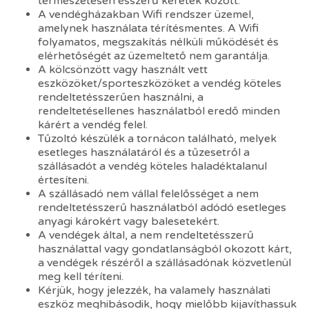
természetesen ésszerű keretek között.
A vendégházakban Wifi rendszer üzemel,
amelynek használata térítésmentes. A Wifi
folyamatos, megszakítás nélküli működését és
elérhetőségét az üzemeltető nem garantálja.
A kölcsönzött vagy használt vett
eszközöket/sporteszközöket a vendég köteles
rendeltetésszerűen használni, a
rendeltetésellenes használatból eredő minden
kárért a vendég felel.
Tűzoltó készülék a tornácon található, melyek
esetleges használatáról és a tűzesetről a
szállásadót a vendég köteles haladéktalanul
értesíteni.
A szállásadó nem vállal felelősséget a nem
rendeltetésszerű használatból adódó esetleges
anyagi károkért vagy balesetekért.
A vendégek által, a nem rendeltetésszerű
használattal vagy gondatlanságból okozott kárt,
a vendégek részéről a szállásadónak közvetlenül
meg kell téríteni.
Kérjük, hogy jelezzék, ha valamely használati
eszköz meghibásodik, hogy mielőbb kijavíthassuk