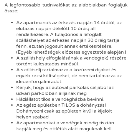
A legfontosabb tudnivalókat az alábbiakban foglaljuk
össze:
Az apartmanok az érkezés napján 14 órától, az
elutazás napján délelőtt 10 óráig áll
rendelkezésre. A tulajdonos a lefoglalt
szálláshelyet az érkezés napján 20 óráig tartja
fenn, ezután jogosult annak értékesítésére.
(Egyéb lehetőségek előzetes egyeztetés alapján.)
A szálláshely elfoglalásának a vendég(ek) részére
történt kulcsátadás minősül.
A szállásdíj tartalmazza a közüzemi díjakat és
egyéb rezsi költségeket, de nem tartalmazza az
idegenforgalmi adót.
Kérjük, hogy az autóval parkolás céljából az
udvari parkolóban álljanak meg.
Háziállatot tilos a vendégházba bevinni.
Az egész épületben TILOS a dohányzás!
Dohányozni csak az épületen kívül a kijelölt
helyen szabad.
Az apartmanokat a vendégek mindig tisztán
kapják meg és ottlétük alatt maguknak kell