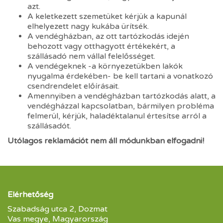
azt.
A keletkezett szemetüket kérjük a kapunál
elhelyezett nagy kukába ürítsék.
A vendégházban, az ott tartózkodás idején
behozott vagy otthagyott értékekért, a
szállásadó nem vállal felelősséget.
A vendégeknek -a környezetükben lakók
nyugalma érdekében- be kell tartani a vonatkozó
csendrendelet előírásait.
Amennyiben a vendégházban tartózkodás alatt, a
vendégházzal kapcsolatban, bármilyen probléma
felmerül, kérjük, haladéktalanul értesítse arról a
szállásadót.
Utólagos reklamációt nem áll módunkban elfogadni!
Elérhetőség
Szabadság utca 2, Dozmat
Vas megye, Magyarország